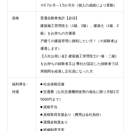
※0.7か月～1.5か月分（個人の成績により変動）
資格
普通自動車免許【必須】
建築施工管理技士（1級、2級）、建築士（1級、2
級）をお持ちの方優遇
戸建ての建築管理に挑戦したい方！（※経験者は
優遇します）
【入社お祝い金】建築施工管理技士(一級・二級)
をお持ちの経験者又は 弊社が認定した経験者で試
用期間を経過し正社員になった方
福利厚生・
■ 社会保険完備
待遇
■ 交通費（公共交通機関使用の場合に限り月額1万
5000円まで）
■ 資格手当
■ 資格取得支援あり（費用は会社負担）
■ 退職金制度あり
■ 研修制度充実