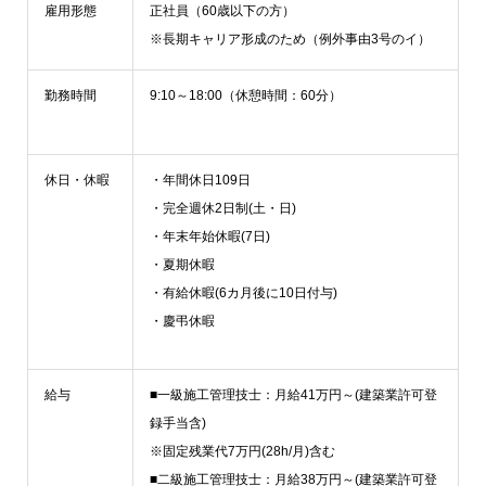
雇用形態
正社員（60歳以下の方）
※長期キャリア形成のため（例外事由3号のイ）
勤務時間
9:10～18:00（休憩時間：60分）
休日・休暇
・年間休日109日
・完全週休2日制(土・日)
・年末年始休暇(7日)
・夏期休暇
・有給休暇(6カ月後に10日付与)
・慶弔休暇
給与
■一級施工管理技士：月給41万円～(建築業許可登
録手当含)
※固定残業代7万円(28h/月)含む
■二級施工管理技士：月給38万円～(建築業許可登